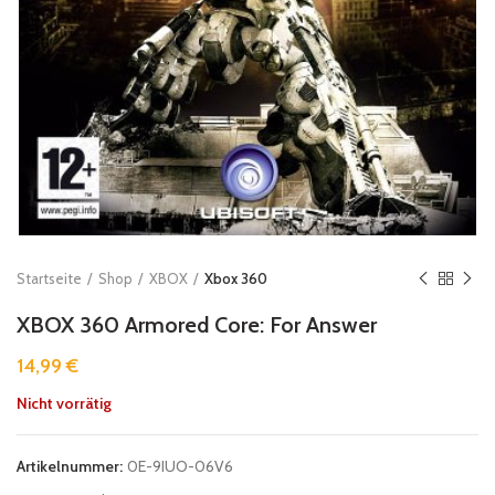
Startseite
Shop
XBOX
Xbox 360
XBOX 360 Armored Core: For Answer
14,99
€
Nicht vorrätig
Artikelnummer:
0E-9IUO-06V6